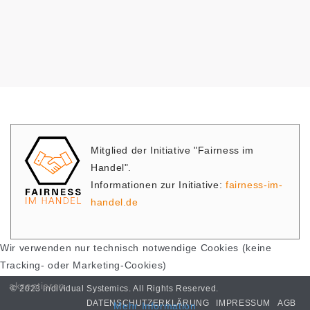
Mitglied der Initiative "Fairness im
Handel".
Informationen zur Initiative:
fairness-im-
handel.de
Wir verwenden nur technisch notwendige Cookies (keine
Tracking- oder Marketing-Cookies)
akzeptieren
© 2023 Individual Systemics. All Rights Reserved.
DATENSCHUTZERKLÄRUNG
IMPRESSUM
AGB
Mehr Information