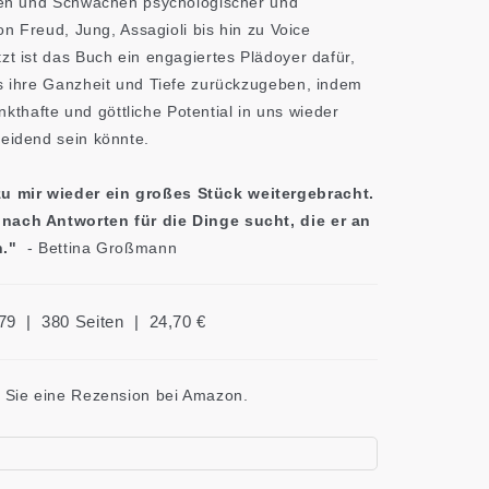
ften und Schwächen psychologischer und
on Freud, Jung, Assagioli bis hin zu Voice
t ist das Buch ein engagiertes Plädoyer dafür,
s ihre Ganzheit und Tiefe zurückzugeben, indem
inkthafte und göttliche Potential in uns wieder
eidend sein könnte.
 mir wieder ein großes Stück weitergebracht.
nach Antworten für die Dinge sucht, die er an
nn."
- Bettina Großmann
79 | 380 Seiten | 24,70 €
n Sie eine Rezension bei Amazon.