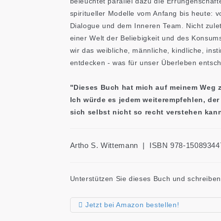
beleuchtet parallel dazu die Errungenscha
spiritueller Modelle vom Anfang bis heute: v
Dialogue und dem Inneren Team. Nicht zuletz
einer Welt der Beliebigkeit und des Konsum
wir das weibliche, männliche, kindliche, inst
entdecken - was für unser Überleben entsch
"Dieses Buch hat mich auf meinem Weg zu
Ich würde es jedem weiterempfehlen, der 
sich selbst nicht so recht verstehen ka
Artho S. Wittemann | ISBN 978-15089344
Unterstützen Sie dieses Buch und schreibe
Jetzt bei Amazon bestellen!